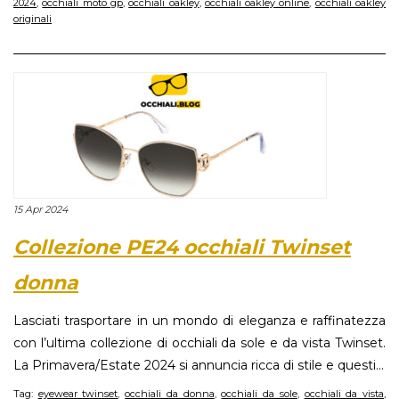
2024
,
occhiali moto gp
,
occhiali oakley
,
occhiali oakley online
,
occhiali oakley
originali
15 Apr 2024
Collezione PE24 occhiali Twinset
donna
Lasciati trasportare in un mondo di eleganza e raffinatezza
con l’ultima collezione di occhiali da sole e da vista Twinset.
La Primavera/Estate 2024 si annuncia ricca di stile e questi...
Tag:
eyewear twinset
,
occhiali da donna
,
occhiali da sole
,
occhiali da vista
,