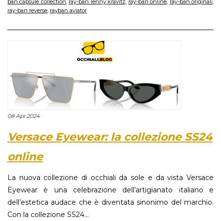
ban capsule collection
,
ray-ban lenny kravitz
,
ray-ban online
,
ray-ban originali
,
ray-ban reverse
,
rayban aviator
08 Apr 2024
Versace Eyewear: la collezione SS24
online
La nuova collezione di occhiali da sole e da vista Versace
Eyewear è una celebrazione dell’artigianato italiano e
dell’estetica audace che è diventata sinonimo del marchio.
Con la collezione SS24...