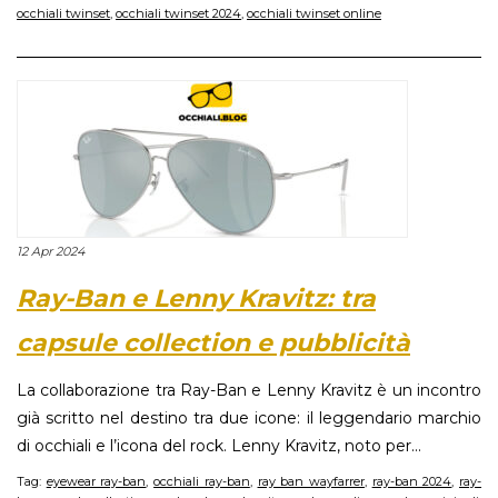
occhiali twinset
,
occhiali twinset 2024
,
occhiali twinset online
12 Apr 2024
Ray-Ban e Lenny Kravitz: tra
capsule collection e pubblicità
La collaborazione tra Ray-Ban e Lenny Kravitz è un incontro
già scritto nel destino tra due icone: il leggendario marchio
di occhiali e l’icona del rock. Lenny Kravitz, noto per...
Tag:
eyewear ray-ban
,
occhiali ray-ban
,
ray ban wayfarrer
,
ray-ban 2024
,
ray-