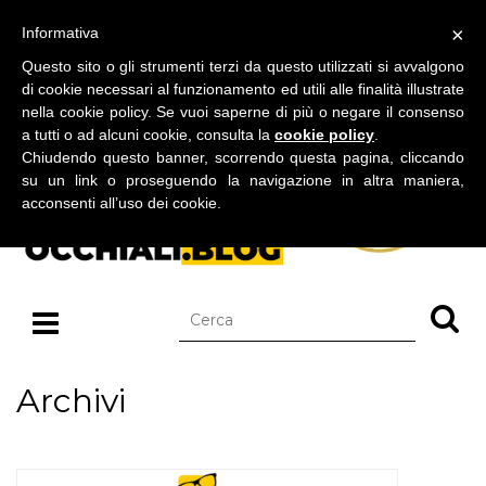
BLOG SU OCCHIALI DA SOLE E OCCHIALI DA VISTA
×
Informativa
giovedì 06 agosto 2026
Questo sito o gli strumenti terzi da questo utilizzati si avvalgono
di cookie necessari al funzionamento ed utili alle finalità illustrate
nella cookie policy. Se vuoi saperne di più o negare il consenso
a tutti o ad alcuni cookie, consulta la
cookie policy
.
Chiudendo questo banner, scorrendo questa pagina, cliccando
su un link o proseguendo la navigazione in altra maniera,
acconsenti all’uso dei cookie.
Archivi