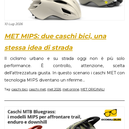
10 Lug 2026
MET MIPS: due caschi bici, una
stessa idea di strada
Il ciclismo urbano e su strada oggi non è più solo
performance. È controllo, attenzione, scelta
dell’attrezzatura giusta. In questo scenario i caschi MET con
tecnologia MIPS diventano un riferime...
Tag:
caschi bici
,
caschi met
,
met 2026
,
met online
,
MET ORIGINALI