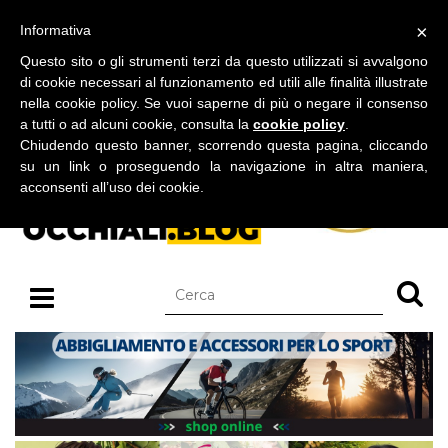
BLOG SU OCCHIALI DA SOLE E OCCHIALI DA VISTA
×
Informativa
sabato 08 agosto 2026
Questo sito o gli strumenti terzi da questo utilizzati si avvalgono
di cookie necessari al funzionamento ed utili alle finalità illustrate
nella cookie policy. Se vuoi saperne di più o negare il consenso
a tutti o ad alcuni cookie, consulta la
cookie policy
.
Chiudendo questo banner, scorrendo questa pagina, cliccando
su un link o proseguendo la navigazione in altra maniera,
acconsenti all’uso dei cookie.