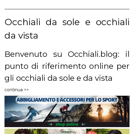
Occhiali da sole e occhiali
da vista
Benvenuto su Occhiali.blog: il
punto di riferimento online per
gli occhiali da sole e da vista
Benvenuto su Occhiali.blog, il centro del web per quanto
continua >>
riguarda gli occhiali da sole e le montature da vista. Sul
nostro sito potrai trovare dei favolosi
video professionali
ed esplicativi che ti mostreranno gli occhiali più
ricercati e popolari nel dettaglio e a 360°.
Il nostro staff specializzato ha realizzato dei clip che