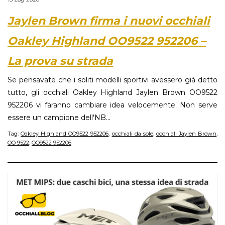
Jaylen Brown firma i nuovi occhiali
Oakley Highland OO9522 952206 –
La prova su strada
Se pensavate che i soliti modelli sportivi avessero già detto
tutto, gli occhiali Oakley Highland Jaylen Brown OO9522
952206 vi faranno cambiare idea velocemente. Non serve
essere un campione dell'NB...
Tag:
Oakley Highland OO9522 952206
,
occhiali da sole
,
occhiali Jaylen Brown
,
OO 9522
,
OO9522 952206