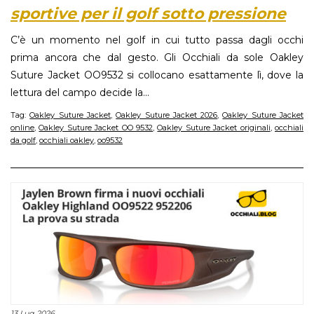
sportive per il golf sotto pressione
C’è un momento nel golf in cui tutto passa dagli occhi
prima ancora che dal gesto. Gli Occhiali da sole Oakley
Suture Jacket OO9532 si collocano esattamente lì, dove la
lettura del campo decide la...
Tag:
Oakley Suture Jacket
,
Oakley Suture Jacket 2026
,
Oakley Suture Jacket
online
,
Oakley Suture Jacket OO 9532
,
Oakley Suture Jacket originali
,
occhiali
da golf
,
occhiali oakley
,
oo9532
13 Lug 2026