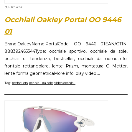
03 Dic 2020
Occhiali Oakley Portal OO 9446
01
Brand:OakleyName:PortalCode: OO 9446 01EAN/GTIN:
888392465344Type: occhiale sportivo, occhiale da sole,
occhiali di tendenza, bestseller, occhiali da uomo,Info:
frontale rettangolare, lente Prizm, montatura O Metter,
lente forma geometricaMore info: play video,...
Tag:
bestsellers
,
occhiali da sole
,
video occhiali