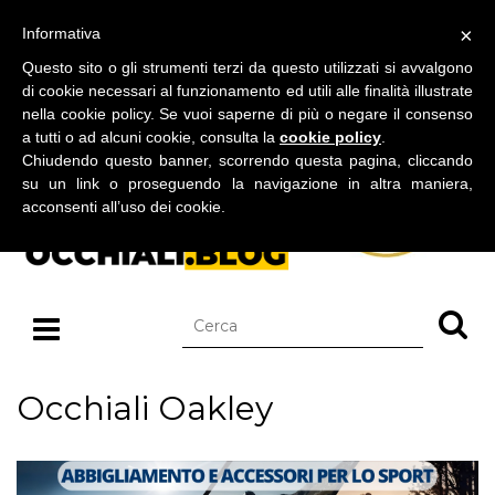
BLOG SU OCCHIALI DA SOLE E OCCHIALI DA VISTA
×
Informativa
giovedì 06 agosto 2026
Questo sito o gli strumenti terzi da questo utilizzati si avvalgono
di cookie necessari al funzionamento ed utili alle finalità illustrate
nella cookie policy. Se vuoi saperne di più o negare il consenso
a tutti o ad alcuni cookie, consulta la
cookie policy
.
Chiudendo questo banner, scorrendo questa pagina, cliccando
su un link o proseguendo la navigazione in altra maniera,
acconsenti all’uso dei cookie.
Occhiali Oakley