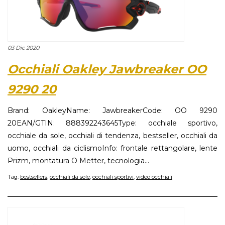
03 Dic 2020
Occhiali Oakley Jawbreaker OO
9290 20
Brand: OakleyName: JawbreakerCode: OO 9290
20EAN/GTIN: 888392243645Type: occhiale sportivo,
occhiale da sole, occhiali di tendenza, bestseller, occhiali da
uomo, occhiali da ciclismoInfo: frontale rettangolare, lente
Prizm, montatura O Metter, tecnologia...
Tag:
bestsellers
,
occhiali da sole
,
occhiali sportivi
,
video occhiali