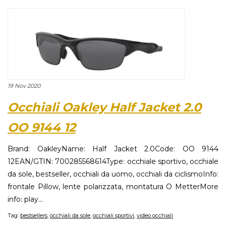
19 Nov 2020
Occhiali Oakley Half Jacket 2.0
OO 9144 12
Brand: OakleyName: Half Jacket 2.0Code: OO 9144
12EAN/GTIN: 700285568614Type: occhiale sportivo, occhiale
da sole, bestseller, occhiali da uomo, occhiali da ciclismoInfo:
frontale Pillow, lente polarizzata, montatura O MetterMore
info: play...
Tag:
bestsellers
,
occhiali da sole
,
occhiali sportivi
,
video occhiali