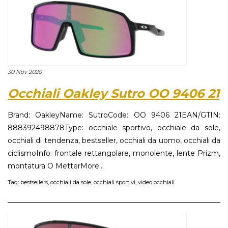
30 Nov 2020
Occhiali Oakley Sutro OO 9406 21
Brand: OakleyName: SutroCode: OO 9406 21EAN/GTIN:
888392498878Type: occhiale sportivo, occhiale da sole,
occhiali di tendenza, bestseller, occhiali da uomo, occhiali da
ciclismoInfo: frontale rettangolare, monolente, lente Prizm,
montatura O MetterMore...
Tag:
bestsellers
,
occhiali da sole
,
occhiali sportivi
,
video occhiali