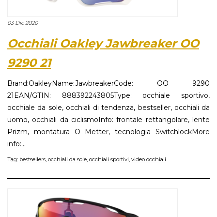
03 Dic 2020
Occhiali Oakley Jawbreaker OO
9290 21
Brand:OakleyName:JawbreakerCode: OO 9290
21EAN/GTIN: 888392243805Type: occhiale sportivo,
occhiale da sole, occhiali di tendenza, bestseller, occhiali da
uomo, occhiali da ciclismoInfo: frontale rettangolare, lente
Prizm, montatura O Metter, tecnologia SwitchlockMore
info:...
Tag:
bestsellers
,
occhiali da sole
,
occhiali sportivi
,
video occhiali