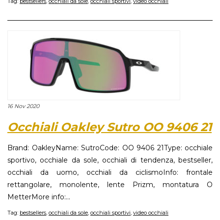
Tag:
bestsellers
,
occhiali da sole
,
occhiali sportivi
,
video occhiali
16 Nov 2020
Occhiali Oakley Sutro OO 9406 21
Brand: OakleyName: SutroCode: OO 9406 21Type: occhiale
sportivo, occhiale da sole, occhiali di tendenza, bestseller,
occhiali da uomo, occhiali da ciclismoInfo: frontale
rettangolare, monolente, lente Prizm, montatura O
MetterMore info:...
Tag:
bestsellers
,
occhiali da sole
,
occhiali sportivi
,
video occhiali