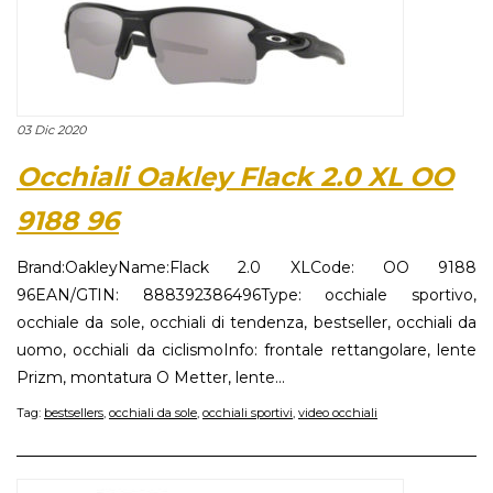
03 Dic 2020
Occhiali Oakley Flack 2.0 XL OO
9188 96
Brand:OakleyName:Flack 2.0 XLCode: OO 9188
96EAN/GTIN: 888392386496Type: occhiale sportivo,
occhiale da sole, occhiali di tendenza, bestseller, occhiali da
uomo, occhiali da ciclismoInfo: frontale rettangolare, lente
Prizm, montatura O Metter, lente...
Tag:
bestsellers
,
occhiali da sole
,
occhiali sportivi
,
video occhiali