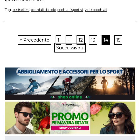
Tag:
bestsellers
,
occhiali da sole
,
occhiali sportivi
,
video occhiali
« Precedente
1
…
12
13
14
15
Successivo »