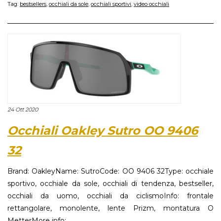
Tag:
bestsellers
,
occhiali da sole
,
occhiali sportivi
,
video occhiali
24 Ott 2020
Occhiali Oakley Sutro OO 9406
32
Brand: OakleyName: SutroCode: OO 9406 32Type: occhiale
sportivo, occhiale da sole, occhiali di tendenza, bestseller,
occhiali da uomo, occhiali da ciclismoInfo: frontale
rettangolare, monolente, lente Prizm, montatura O
MetterMore info:...