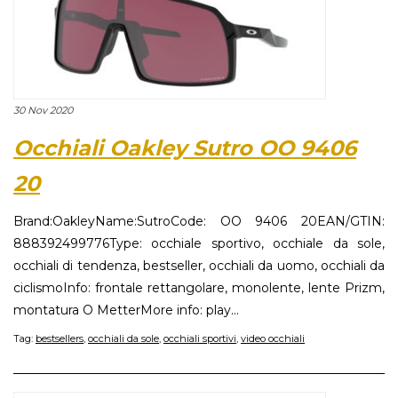
30 Nov 2020
Occhiali Oakley Sutro OO 9406
20
Brand:OakleyName:SutroCode: OO 9406 20EAN/GTIN:
888392499776Type: occhiale sportivo, occhiale da sole,
occhiali di tendenza, bestseller, occhiali da uomo, occhiali da
ciclismoInfo: frontale rettangolare, monolente, lente Prizm,
montatura O MetterMore info: play...
Tag:
bestsellers
,
occhiali da sole
,
occhiali sportivi
,
video occhiali