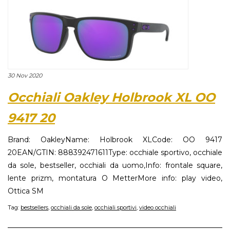
30 Nov 2020
Occhiali Oakley Holbrook XL OO
9417 20
Brand: OakleyName: Holbrook XLCode: OO 9417
20EAN/GTIN: 888392471611Type: occhiale sportivo, occhiale
da sole, bestseller, occhiali da uomo,Info: frontale square,
lente prizm, montatura O MetterMore info: play video,
Ottica SM
Tag:
bestsellers
,
occhiali da sole
,
occhiali sportivi
,
video occhiali