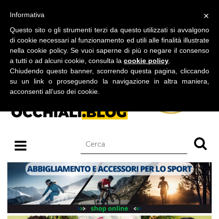
BLOG SU OCCHIALI DA SOLE E OCCHIALI DA VISTA
×
Informativa
lunedì 10 agosto 2026
Questo sito o gli strumenti terzi da questo utilizzati si avvalgono
di cookie necessari al funzionamento ed utili alle finalità illustrate
nella cookie policy. Se vuoi saperne di più o negare il consenso
a tutti o ad alcuni cookie, consulta la
cookie policy
.
Chiudendo questo banner, scorrendo questa pagina, cliccando
su un link o proseguendo la navigazione in altra maniera,
acconsenti all’uso dei cookie.