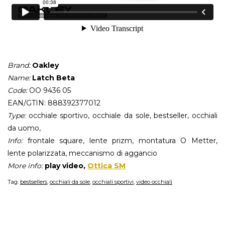
Brand:
Oakley
Name:
Latch Beta
Code:
OO 9436 05
EAN/GTIN: 888392377012
Type:
occhiale sportivo, occhiale da sole, bestseller, occhiali
da uomo,
Info:
frontale square, lente prizm, montatura O Metter,
lente polarizzata, meccanismo di aggancio
More info:
play video,
Ottica SM
Tag:
bestsellers
,
occhiali da sole
,
occhiali sportivi
,
video occhiali