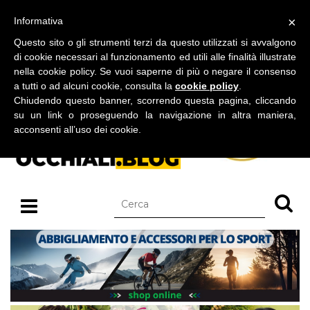
BLOG SU OCCHIALI DA SOLE E OCCHIALI DA VISTA
×
Informativa
giovedì 06 agosto 2026
Questo sito o gli strumenti terzi da questo utilizzati si avvalgono
di cookie necessari al funzionamento ed utili alle finalità illustrate
nella cookie policy. Se vuoi saperne di più o negare il consenso
a tutti o ad alcuni cookie, consulta la
cookie policy
.
Chiudendo questo banner, scorrendo questa pagina, cliccando
su un link o proseguendo la navigazione in altra maniera,
acconsenti all’uso dei cookie.