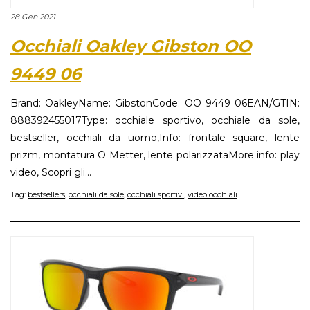
28 Gen 2021
Occhiali Oakley Gibston OO
9449 06
Brand: OakleyName: GibstonCode: OO 9449 06EAN/GTIN:
888392455017Type: occhiale sportivo, occhiale da sole,
bestseller, occhiali da uomo,Info: frontale square, lente
prizm, montatura O Metter, lente polarizzataMore info: play
video, Scopri gli...
Tag:
bestsellers
,
occhiali da sole
,
occhiali sportivi
,
video occhiali