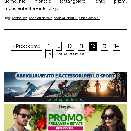
uomo,Info: frontale rettangolare, lente prizm,
monolenteMore info: play...
Tag:
bestsellers
,
occhiali da sole
,
occhiali sportivi
,
video occhiali
« Precedente
1
…
10
11
12
13
14
15
Successivo »