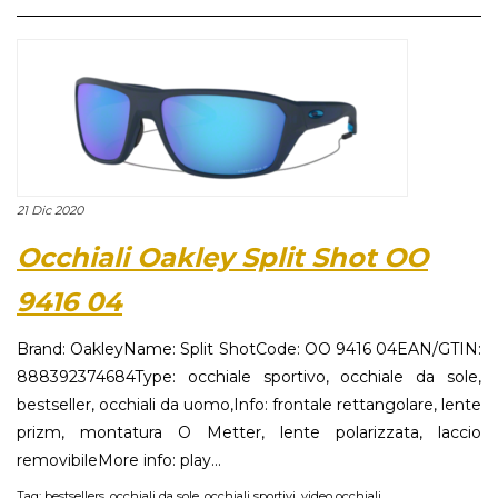
21 Dic 2020
Occhiali Oakley Split Shot OO
9416 04
Brand: OakleyName: Split ShotCode: OO 9416 04EAN/GTIN:
888392374684Type: occhiale sportivo, occhiale da sole,
bestseller, occhiali da uomo,Info: frontale rettangolare, lente
prizm, montatura O Metter, lente polarizzata, laccio
removibileMore info: play...
Tag:
bestsellers
,
occhiali da sole
,
occhiali sportivi
,
video occhiali