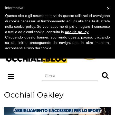
BLOG SU OCCHIALI DA SOLE E OCCHIALI DA VISTA
×
Informativa
giovedì 06 agosto 2026
Questo sito o gli strumenti terzi da questo utilizzati si avvalgono
di cookie necessari al funzionamento ed utili alle finalità illustrate
nella cookie policy. Se vuoi saperne di più o negare il consenso
a tutti o ad alcuni cookie, consulta la
cookie policy
.
Chiudendo questo banner, scorrendo questa pagina, cliccando
su un link o proseguendo la navigazione in altra maniera,
acconsenti all’uso dei cookie.
Occhiali Oakley