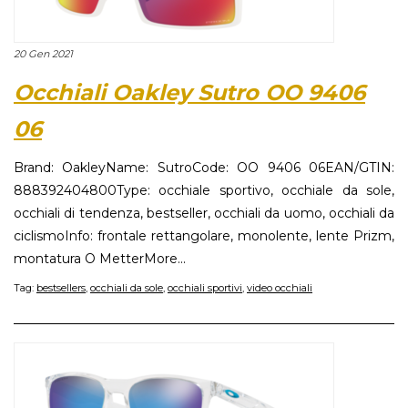
20 Gen 2021
Occhiali Oakley Sutro OO 9406
06
Brand: OakleyName: SutroCode: OO 9406 06EAN/GTIN:
888392404800Type: occhiale sportivo, occhiale da sole,
occhiali di tendenza, bestseller, occhiali da uomo, occhiali da
ciclismoInfo: frontale rettangolare, monolente, lente Prizm,
montatura O MetterMore...
Tag:
bestsellers
,
occhiali da sole
,
occhiali sportivi
,
video occhiali