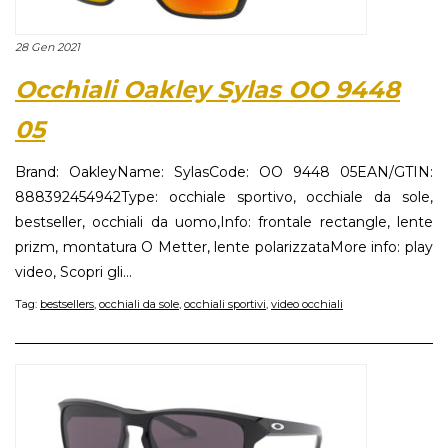
28 Gen 2021
Occhiali Oakley Sylas OO 9448
05
Brand: OakleyName: SylasCode: OO 9448 05EAN/GTIN:
888392454942Type: occhiale sportivo, occhiale da sole,
bestseller, occhiali da uomo,Info: frontale rectangle, lente
prizm, montatura O Metter, lente polarizzataMore info: play
video, Scopri gli...
Tag:
bestsellers
,
occhiali da sole
,
occhiali sportivi
,
video occhiali