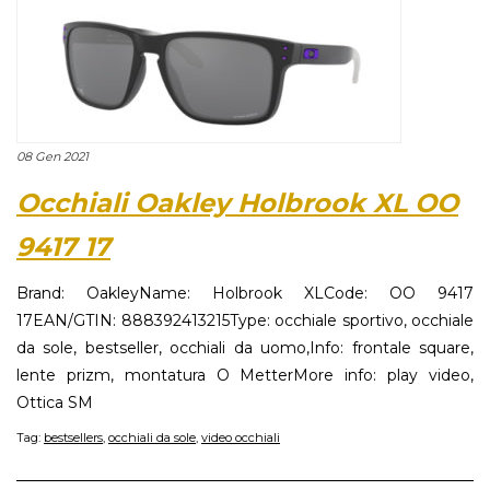
08 Gen 2021
Occhiali Oakley Holbrook XL OO
9417 17
Brand: OakleyName: Holbrook XLCode: OO 9417
17EAN/GTIN: 888392413215Type: occhiale sportivo, occhiale
da sole, bestseller, occhiali da uomo,Info: frontale square,
lente prizm, montatura O MetterMore info: play video,
Ottica SM
Tag:
bestsellers
,
occhiali da sole
,
video occhiali