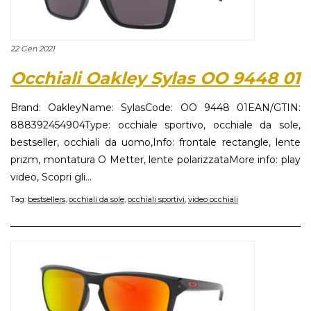
22 Gen 2021
Occhiali Oakley Sylas OO 9448 01
Brand: OakleyName: SylasCode: OO 9448 01EAN/GTIN:
888392454904Type: occhiale sportivo, occhiale da sole,
bestseller, occhiali da uomo,Info: frontale rectangle, lente
prizm, montatura O Metter, lente polarizzataMore info: play
video, Scopri gli...
Tag:
bestsellers
,
occhiali da sole
,
occhiali sportivi
,
video occhiali