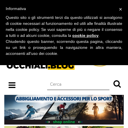
BLOG SU OCCHIALI DA SOLE E OCCHIALI DA VISTA
×
Informativa
lunedì 10 agosto 2026
Questo sito o gli strumenti terzi da questo utilizzati si avvalgono
di cookie necessari al funzionamento ed utili alle finalità illustrate
nella cookie policy. Se vuoi saperne di più o negare il consenso
a tutti o ad alcuni cookie, consulta la
cookie policy
.
Chiudendo questo banner, scorrendo questa pagina, cliccando
su un link o proseguendo la navigazione in altra maniera,
acconsenti all’uso dei cookie.