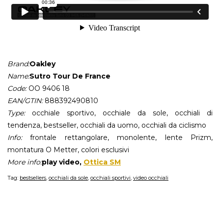
Brand:
Oakley
Name:
Sutro Tour De France
Code:
OO 9406 18
EAN/GTIN:
888392490810
Type:
occhiale sportivo, occhiale da sole, occhiali di
tendenza, bestseller, occhiali da uomo, occhiali da ciclismo
Info:
frontale rettangolare, monolente, lente Prizm,
montatura O Metter, colori esclusivi
More info:
play video,
Ottica SM
Tag:
bestsellers
,
occhiali da sole
,
occhiali sportivi
,
video occhiali