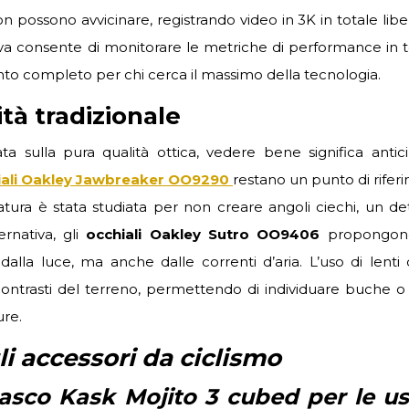
 possono avvicinare, registrando video in 3K in totale libe
trava consente di monitorare le metriche di performance in
nto completo per chi cerca il massimo della tecnologia.
lità tradizionale
ta sulla pura qualità ottica, vedere bene significa antici
iali Oakley Jawbreaker OO9290
restano un punto di rifer
ura è stata studiata per non creare angoli ciechi, un det
ernativa, gli
occhiali Oakley Sutro OO9406
propongon
la luce, ma anche dalle correnti d’aria. L’uso di lenti d
ntrasti del terreno, permettendo di individuare buche o d
re.
 accessori da ciclismo
casco Kask Mojito 3 cubed per le us