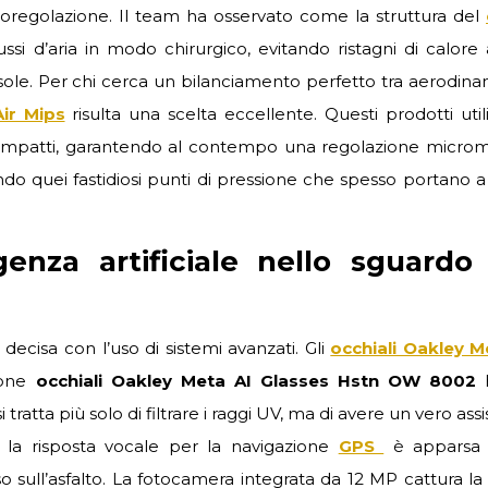
oregolazione. Il team ha osservato come la struttura del
flussi d’aria in modo chirurgico, evitando ristagni di calor
 sole. Per chi cerca un bilanciamento perfetto tra aerodina
ir Mips
risulta una scelta eccellente. Questi prodotti uti
i impatti, garantendo al contempo una regolazione microm
ndo quei fastidiosi punti di pressione che spesso portano a 
igenza artificiale nello sguardo
 decisa con l’uso di sistemi avanzati. Gli
occhiali Oakley M
ione
occhiali Oakley Meta AI Glasses Hstn OW 8002
ratta più solo di filtrare i raggi UV, ma di avere un vero ass
t, la risposta vocale per la navigazione
GPS
è apparsa f
sull’asfalto. La fotocamera integrata da 12 MP cattura la