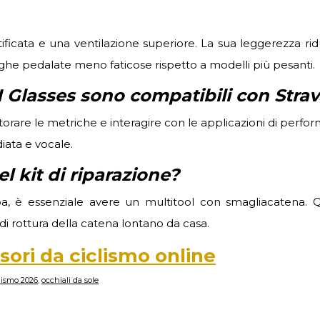
ificata e una ventilazione superiore. La sua leggerezza ri
nghe pedalate meno faticose rispetto a modelli più pesanti.
I Glasses sono compatibili con Stra
torare le metriche e interagire con le applicazioni di perf
diata e vocale.
 kit di riparazione?
pa, è essenziale avere un multitool con smagliacatena. 
 di rottura della catena lontano da casa.
sori da ciclismo online
clismo 2026
,
occhiali da sole