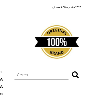
giovedì 06 agosto 2026
OL
NA
TA
RO