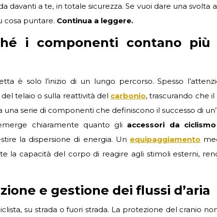
a davanti a te, in totale sicurezza. Se vuoi dare una svolta a
u cosa puntare.
Continua a leggere.
rché i componenti contano più
etta è solo l’inizio di un lungo percorso. Spesso l’attenz
el telaio o sulla reattività del
carbonio
, trascurando che i
 da una serie di componenti che definiscono il successo di un’
 emerge chiaramente quanto gli
accessori da ciclismo
estire la dispersione di energia. Un
equipaggiamento
med
e la capacità del corpo di reagire agli stimoli esterni, re
ione e gestione dei flussi d’aria
iclista, su strada o fuori strada. La protezione del cranio n