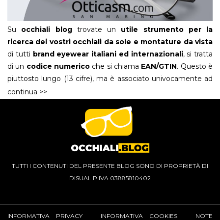
Su
occhiali blog
trovate un
utile strumento per la
ricerca dei vostri occhiali da sole e montature da vista
di tutti
brand eyewear italiani ed internazionali
, si tratta
di un
codice numerico
che si chiama
EAN/GTIN
. Questo è
piuttosto lungo (13 cifre), ma è associato univocamente ad
un solo articolo, un
numero universale
, che vi permetterà
continua >>
di rintracciare in modo preciso, l’occhiale che avete
adocchiato e magari non riuscite più a ritrovare.
Generalmente questo
codice
è abbastanza
“nascosto”
ed è stampato sulla confezione fisica degli occhiali o nelle
“
schede tecniche
” delle varie singole referenze all’interno
degli
shop on line
, e passa sempre inosservato, ma è
TUTTI I CONTENUTI DEL PRESENTE BLOG SONO DI PROPRIETÀ DI
sicuramente uno dei modi più sicuri per essere certi che
DISUAL P.IVA 03885810402
l’articolo eyewear che state cercando sia proprio
quello
, l’occhiale che magari avevate provato dal vostro
ottico di fiducia ed ha esaurito, o magari quello che avete
INFORMATIVA PRIVACY
INFORMATIVA COOKIES
NOTE