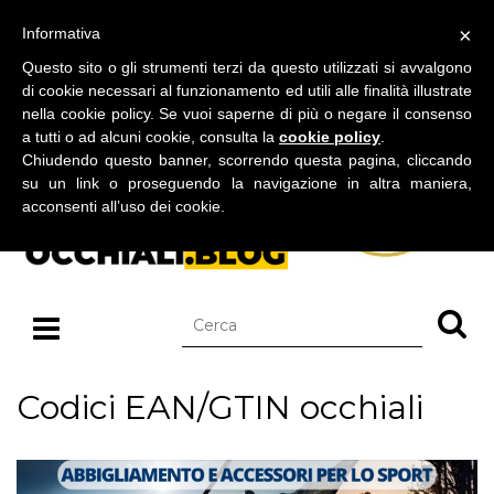
BLOG SU OCCHIALI DA SOLE E OCCHIALI DA VISTA
×
Informativa
venerdì 07 agosto 2026
Questo sito o gli strumenti terzi da questo utilizzati si avvalgono
di cookie necessari al funzionamento ed utili alle finalità illustrate
nella cookie policy. Se vuoi saperne di più o negare il consenso
a tutti o ad alcuni cookie, consulta la
cookie policy
.
Chiudendo questo banner, scorrendo questa pagina, cliccando
su un link o proseguendo la navigazione in altra maniera,
acconsenti all’uso dei cookie.
Codici EAN/GTIN occhiali