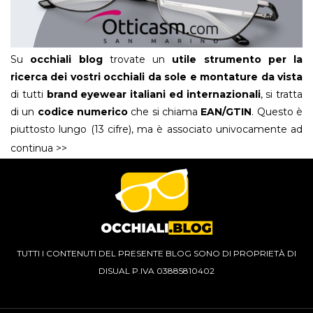
Su
occhiali blog
trovate un
utile strumento per la
ricerca dei vostri occhiali da sole e montature da vista
di tutti
brand eyewear italiani ed internazionali
, si tratta
di un
codice numerico
che si chiama
EAN/GTIN
. Questo è
piuttosto lungo (13 cifre), ma è associato univocamente ad
un solo articolo, un
numero universale
, che vi permetterà
continua >>
di rintracciare in modo preciso, l’occhiale che avete
adocchiato e magari non riuscite più a ritrovare.
Generalmente questo
codice
è abbastanza
“nascosto”
ed è stampato sulla confezione fisica degli occhiali o nelle
“
schede tecniche
” delle varie singole referenze all’interno
degli
shop on line
, e passa sempre inosservato, ma è
TUTTI I CONTENUTI DEL PRESENTE BLOG SONO DI PROPRIETÀ DI
sicuramente uno dei modi più sicuri per essere certi che
DISUAL P.IVA 03885810402
l’articolo eyewear che state cercando sia proprio
quello
, l’occhiale che magari avevate provato dal vostro