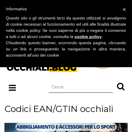
BLOG SU OCCHIALI DA SOLE E OCCHIALI DA VISTA
×
Informativa
sabato 08 agosto 2026
Questo sito o gli strumenti terzi da questo utilizzati si avvalgono
di cookie necessari al funzionamento ed utili alle finalità illustrate
nella cookie policy. Se vuoi saperne di più o negare il consenso
a tutti o ad alcuni cookie, consulta la
cookie policy
.
Chiudendo questo banner, scorrendo questa pagina, cliccando
su un link o proseguendo la navigazione in altra maniera,
acconsenti all’uso dei cookie.
Codici EAN/GTIN occhiali