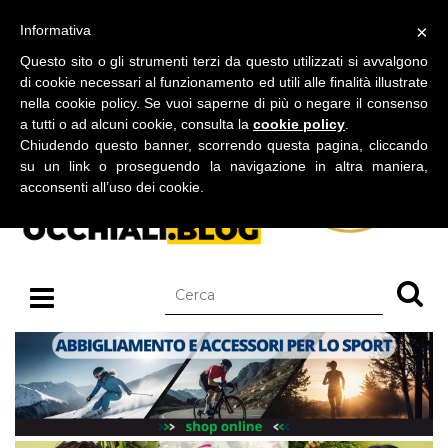
BLOG SU OCCHIALI DA SOLE E OCCHIALI DA VISTA
×
Informativa
sabato 08 agosto 2026
Questo sito o gli strumenti terzi da questo utilizzati si avvalgono
di cookie necessari al funzionamento ed utili alle finalità illustrate
nella cookie policy. Se vuoi saperne di più o negare il consenso
a tutti o ad alcuni cookie, consulta la
cookie policy
.
Chiudendo questo banner, scorrendo questa pagina, cliccando
su un link o proseguendo la navigazione in altra maniera,
acconsenti all’uso dei cookie.