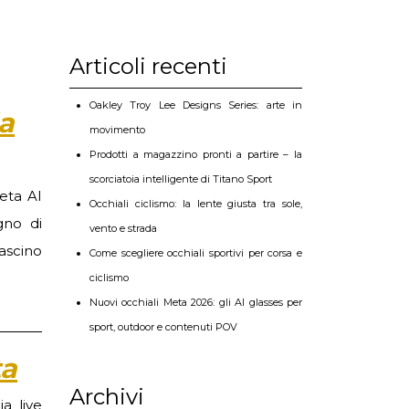
Articoli recenti
Oakley Troy Lee Designs Series: arte in
la
movimento
Prodotti a magazzino pronti a partire – la
scorciatoia intelligente di Titano Sport
eta AI
Occhiali ciclismo: la lente giusta tra sole,
gno di
vento e strada
ascino
Come scegliere occhiali sportivi per corsa e
ciclismo
Nuovi occhiali Meta 2026: gli AI glasses per
sport, outdoor e contenuti POV
ta
Archivi
a live