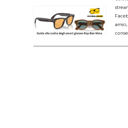
strea
Faceb
amici
consen