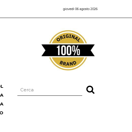
giovedì 06 agosto 2026
OL
NA
TA
RO