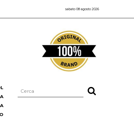
sabato 08 agosto 2026
OL
NA
TA
RO