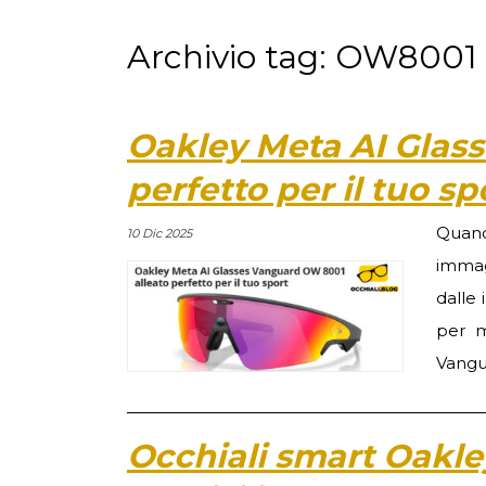
Archivio tag: OW8001
Oakley Meta AI Glas
perfetto per il tuo sp
Quand
10 Dic 2025
immag
dalle
per m
Vangu
Occhiali smart Oakl