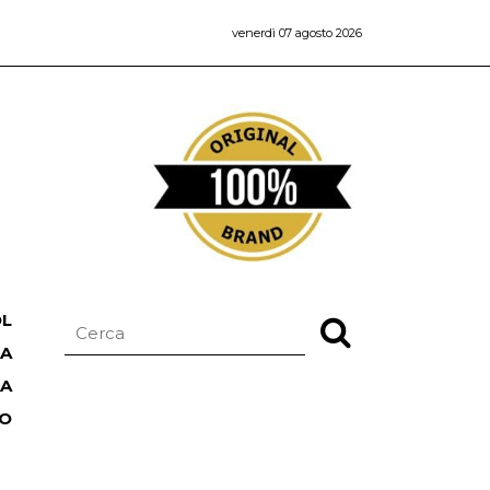
venerdì 07 agosto 2026
OL
NA
TA
RO