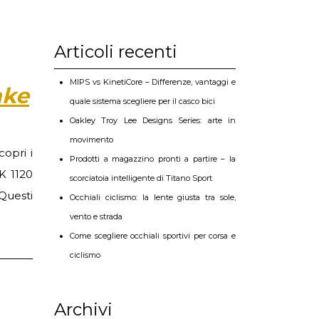
Articoli recenti
MIPS vs KinetiCore – Differenze, vantaggi e
ake
quale sistema scegliere per il casco bici
Oakley Troy Lee Designs Series: arte in
movimento
opri i
Prodotti a magazzino pronti a partire – la
K 1120
scorciatoia intelligente di Titano Sport
 Questi
Occhiali ciclismo: la lente giusta tra sole,
vento e strada
Come scegliere occhiali sportivi per corsa e
ciclismo
Archivi