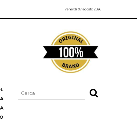
venerdì 07 agosto 2026
OL
NA
TA
RO