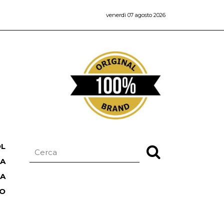
venerdì 07 agosto 2026
OL
NA
TA
RO