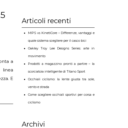
25
Articoli recenti
MIPS vs KinetiCore – Differenze, vantaggi e
quale sistema scegliere per il casco bici
Oakley Troy Lee Designs Series: arte in
movimento
onta a
Prodotti a magazzino pronti a partire – la
 linea
scorciatoia intelligente di Titano Sport
ezza. E
Occhiali ciclismo: la lente giusta tra sole,
vento e strada
Come scegliere occhiali sportivi per corsa e
ciclismo
Archivi