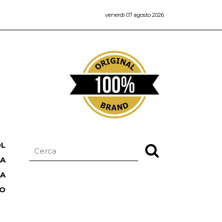
venerdì 07 agosto 2026
OL
NA
TA
RO