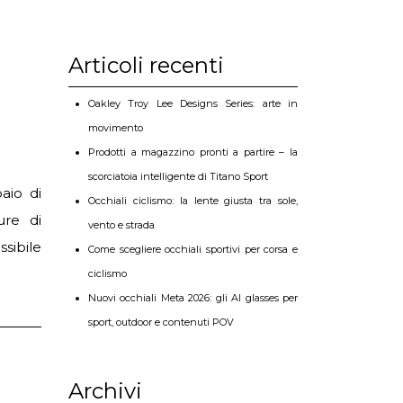
Articoli recenti
Oakley Troy Lee Designs Series: arte in
movimento
Prodotti a magazzino pronti a partire – la
scorciatoia intelligente di Titano Sport
aio di
Occhiali ciclismo: la lente giusta tra sole,
ure di
vento e strada
sibile
Come scegliere occhiali sportivi per corsa e
ciclismo
Nuovi occhiali Meta 2026: gli AI glasses per
sport, outdoor e contenuti POV
Archivi