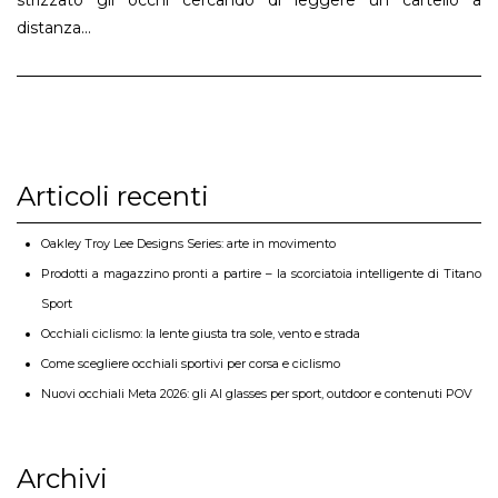
strizzato gli occhi cercando di leggere un cartello a
distanza...
Articoli recenti
Oakley Troy Lee Designs Series: arte in movimento
Prodotti a magazzino pronti a partire – la scorciatoia intelligente di Titano
Sport
Occhiali ciclismo: la lente giusta tra sole, vento e strada
Come scegliere occhiali sportivi per corsa e ciclismo
Nuovi occhiali Meta 2026: gli AI glasses per sport, outdoor e contenuti POV
Archivi