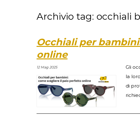
Archivio tag: occhial
Occhiali per bambini:
online
Gli o
12 Mag 2025
la lor
di pro
richie