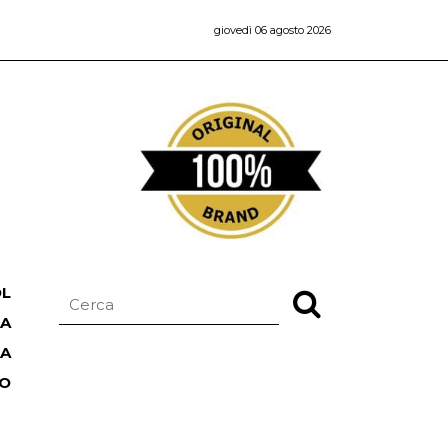
giovedì 06 agosto 2026
OL
NA
TA
RO