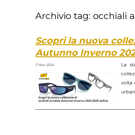
Archivio tag: occhiali
Scopri la nuova colle
Autunno Inverno 202
La st
11 Nov 2024
colle
volta 
urban 