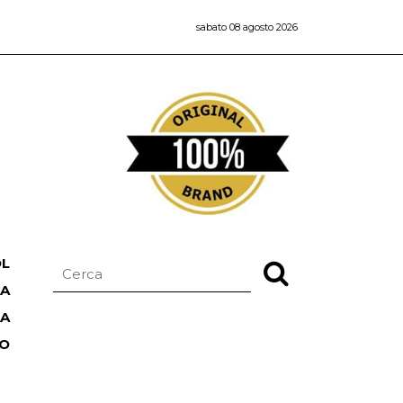
sabato 08 agosto 2026
OL
NA
TA
RO