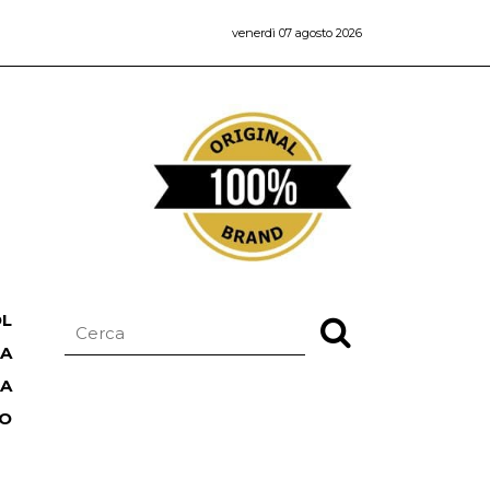
venerdì 07 agosto 2026
OL
NA
TA
RO