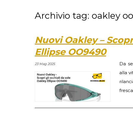
Archivio tag: oakley 
Nuovi Oakley – Scopri
Ellipse OO9490
Da se
23 Mag 2025
alla v
rilan
fresca