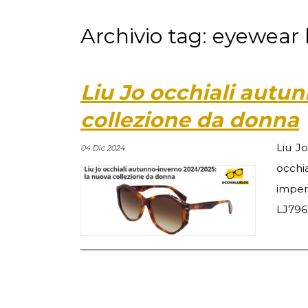
Archivio tag: eyewear l
Liu Jo occhiali autu
collezione da donna
Liu J
04 Dic 2024
occhi
imper
LJ796S