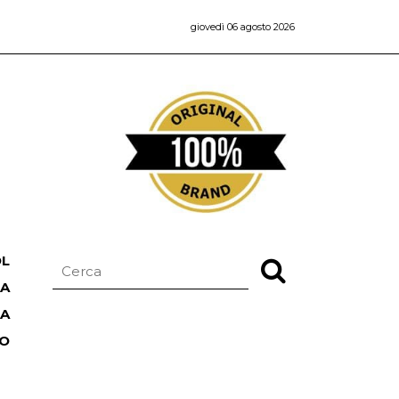
giovedì 06 agosto 2026
OL
NA
TA
RO