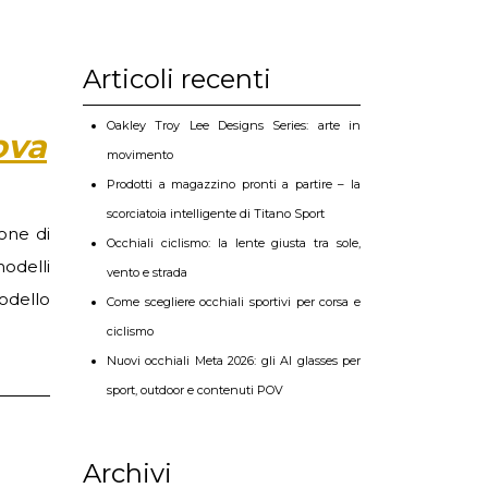
Articoli recenti
Oakley Troy Lee Designs Series: arte in
ova
movimento
Prodotti a magazzino pronti a partire – la
scorciatoia intelligente di Titano Sport
one di
Occhiali ciclismo: la lente giusta tra sole,
odelli
vento e strada
odello
Come scegliere occhiali sportivi per corsa e
ciclismo
Nuovi occhiali Meta 2026: gli AI glasses per
sport, outdoor e contenuti POV
Archivi