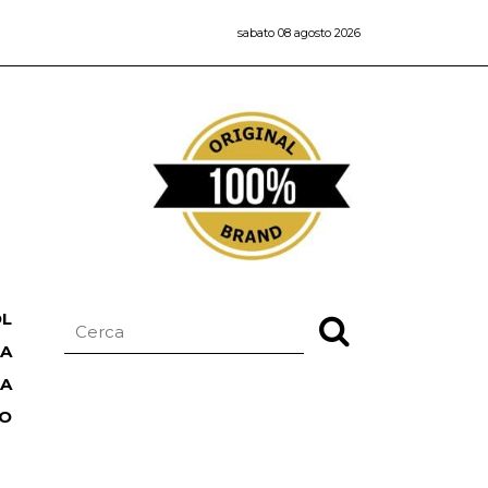
sabato 08 agosto 2026
OL
NA
TA
RO