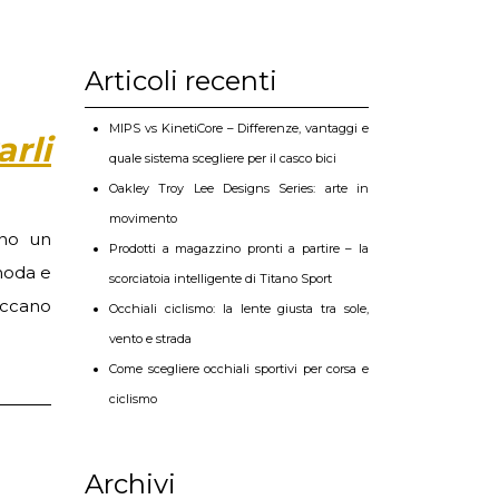
Articoli recenti
MIPS vs KinetiCore – Differenze, vantaggi e
arli
quale sistema scegliere per il casco bici
Oakley Troy Lee Designs Series: arte in
movimento
ono un
Prodotti a magazzino pronti a partire – la
 moda e
scorciatoia intelligente di Titano Sport
piccano
Occhiali ciclismo: la lente giusta tra sole,
vento e strada
Come scegliere occhiali sportivi per corsa e
ciclismo
Archivi