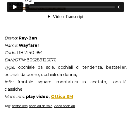
Brand:
Ray-Ban
Name:
Wayfarer
Code:
RB 2140 954
EAN/GTIN:
805289126676
Type:
occhiale da sole, occhiali di tendenza, bestseller,
occhiali da uomo, occhiali da donna,
Info:
frontale square, montatura in acetato, tonalità
classiche
More info:
play video,
Ottica SM
Tag:
bestsellers
,
occhiali da sole
,
video occhiali