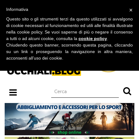
BLOG SU OCCHIALI DA SOLE E OCCHIALI DA VISTA
×
Informativa
venerdì 07 agosto 2026
Questo sito o gli strumenti terzi da questo utilizzati si avvalgono
di cookie necessari al funzionamento ed utili alle finalità illustrate
nella cookie policy. Se vuoi saperne di più o negare il consenso
a tutti o ad alcuni cookie, consulta la
cookie policy
.
Chiudendo questo banner, scorrendo questa pagina, cliccando
su un link o proseguendo la navigazione in altra maniera,
acconsenti all’uso dei cookie.