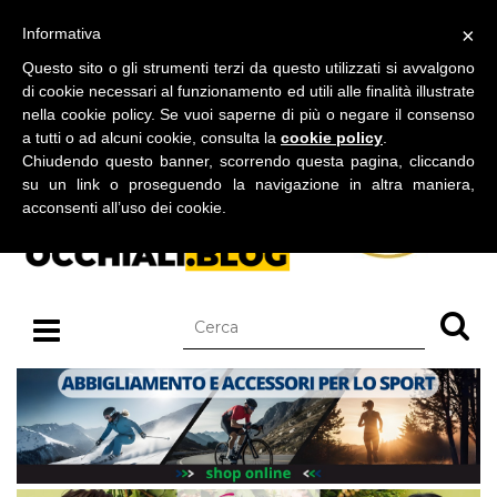
BLOG SU OCCHIALI DA SOLE E OCCHIALI DA VISTA
×
Informativa
venerdì 07 agosto 2026
Questo sito o gli strumenti terzi da questo utilizzati si avvalgono
di cookie necessari al funzionamento ed utili alle finalità illustrate
nella cookie policy. Se vuoi saperne di più o negare il consenso
a tutti o ad alcuni cookie, consulta la
cookie policy
.
Chiudendo questo banner, scorrendo questa pagina, cliccando
su un link o proseguendo la navigazione in altra maniera,
acconsenti all’uso dei cookie.