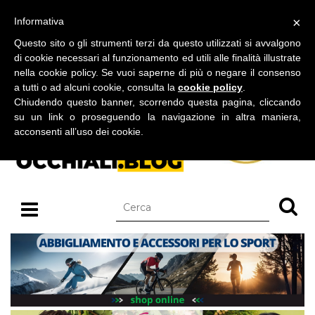
BLOG SU OCCHIALI DA SOLE E OCCHIALI DA VISTA
×
Informativa
sabato 08 agosto 2026
Questo sito o gli strumenti terzi da questo utilizzati si avvalgono
di cookie necessari al funzionamento ed utili alle finalità illustrate
nella cookie policy. Se vuoi saperne di più o negare il consenso
a tutti o ad alcuni cookie, consulta la
cookie policy
.
Chiudendo questo banner, scorrendo questa pagina, cliccando
su un link o proseguendo la navigazione in altra maniera,
acconsenti all’uso dei cookie.