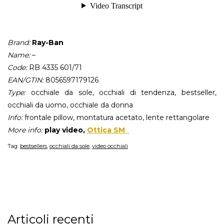
Brand:
Ray-Ban
Name:
–
Code:
RB 4335 601/71
EAN/GTIN:
8056597179126
Type:
occhiale da sole, occhiali di tendenza, bestseller,
occhiali da uomo, occhiale da donna
Info:
frontale pillow, montatura acetato, lente rettangolare
More info:
play video,
Ottica SM
Tag:
bestsellers
,
occhiali da sole
,
video occhiali
Articoli recenti