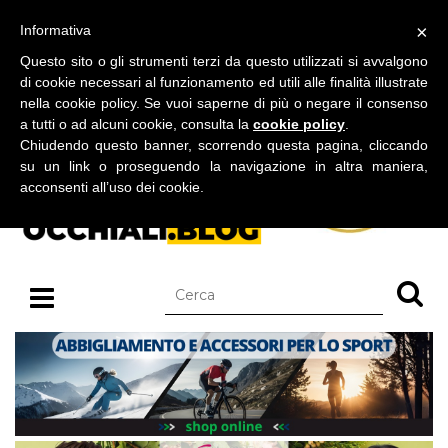
BLOG SU OCCHIALI DA SOLE E OCCHIALI DA VISTA
×
Informativa
sabato 08 agosto 2026
Questo sito o gli strumenti terzi da questo utilizzati si avvalgono
di cookie necessari al funzionamento ed utili alle finalità illustrate
nella cookie policy. Se vuoi saperne di più o negare il consenso
a tutti o ad alcuni cookie, consulta la
cookie policy
.
Chiudendo questo banner, scorrendo questa pagina, cliccando
su un link o proseguendo la navigazione in altra maniera,
acconsenti all’uso dei cookie.