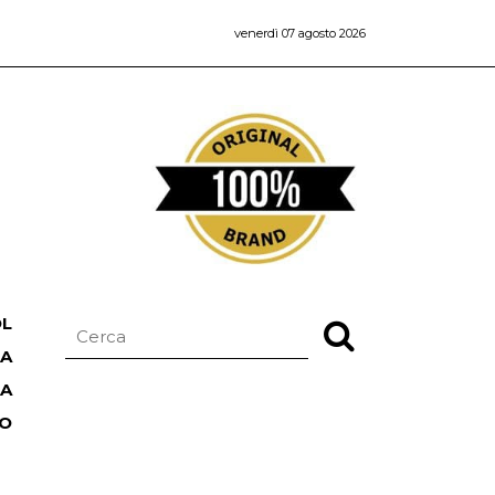
venerdì 07 agosto 2026
OL
NA
TA
RO