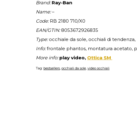
Brand:
Ray-Ban
Name:
–
Code:
RB 2180 710/X0
EAN/GTIN:
8053672926835
Type:
occhiale da sole, occhiali di tendenza,
Info:
frontale phantos, montatura acetato, 
More info:
play video,
Ottica SM
Tag:
bestsellers
,
occhiali da sole
,
video occhiali