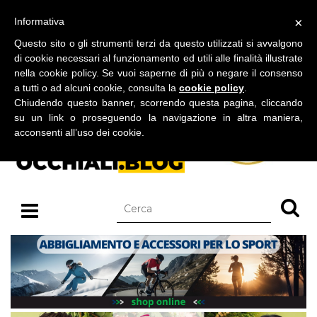
BLOG SU OCCHIALI DA SOLE E OCCHIALI DA VISTA
×
Informativa
lunedì 10 agosto 2026
Questo sito o gli strumenti terzi da questo utilizzati si avvalgono
di cookie necessari al funzionamento ed utili alle finalità illustrate
nella cookie policy. Se vuoi saperne di più o negare il consenso
a tutti o ad alcuni cookie, consulta la
cookie policy
.
Chiudendo questo banner, scorrendo questa pagina, cliccando
su un link o proseguendo la navigazione in altra maniera,
acconsenti all’uso dei cookie.