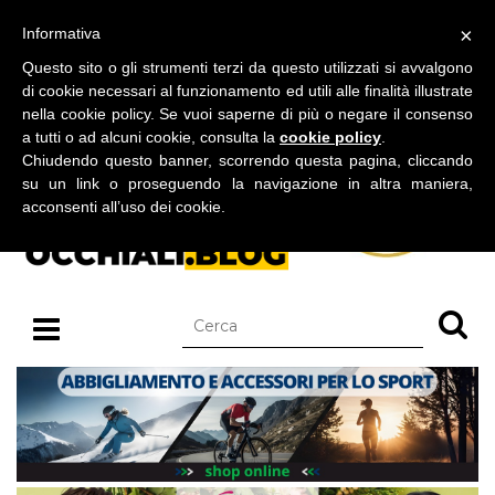
BLOG SU OCCHIALI DA SOLE E OCCHIALI DA VISTA
×
Informativa
venerdì 07 agosto 2026
Questo sito o gli strumenti terzi da questo utilizzati si avvalgono
di cookie necessari al funzionamento ed utili alle finalità illustrate
nella cookie policy. Se vuoi saperne di più o negare il consenso
a tutti o ad alcuni cookie, consulta la
cookie policy
.
Chiudendo questo banner, scorrendo questa pagina, cliccando
su un link o proseguendo la navigazione in altra maniera,
acconsenti all’uso dei cookie.