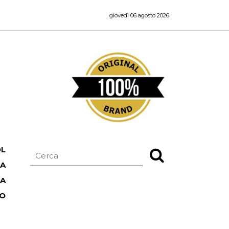
giovedì 06 agosto 2026
OL
NA
TA
RO