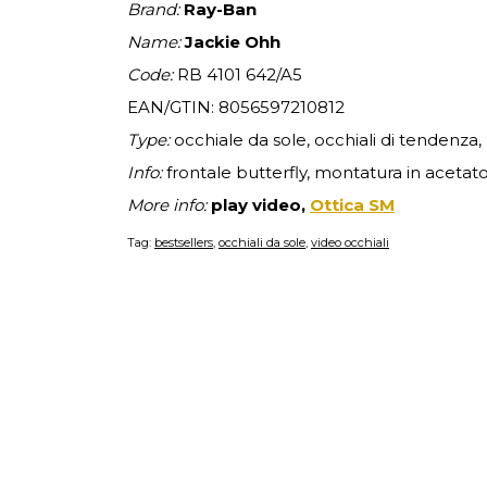
Brand:
Ray-Ban
Name:
Jackie Ohh
Code:
RB 4101 642/A5
EAN/GTIN: 8056597210812
Type:
occhiale da sole, occhiali di tendenza
Info:
frontale butterfly, montatura in acetato
More info:
play video,
Ottica SM
Tag:
bestsellers
,
occhiali da sole
,
video occhiali