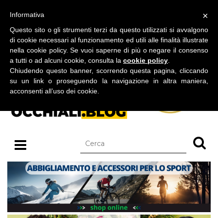
BLOG SU OCCHIALI DA SOLE E OCCHIALI DA VISTA
×
Informativa
venerdì 07 agosto 2026
Questo sito o gli strumenti terzi da questo utilizzati si avvalgono
di cookie necessari al funzionamento ed utili alle finalità illustrate
nella cookie policy. Se vuoi saperne di più o negare il consenso
a tutti o ad alcuni cookie, consulta la
cookie policy
.
Chiudendo questo banner, scorrendo questa pagina, cliccando
su un link o proseguendo la navigazione in altra maniera,
acconsenti all’uso dei cookie.