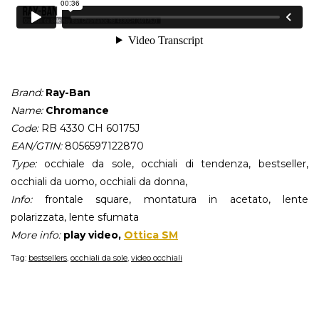
Brand:
Ray-Ban
Name:
Chromance
Code:
RB 4330 CH 60175J
EAN/GTIN:
8056597122870
Type:
occhiale da sole, occhiali di tendenza, bestseller,
occhiali da uomo, occhiali da donna,
Info:
frontale square, montatura in acetato, lente
polarizzata, lente sfumata
More info:
play video,
Ottica SM
Tag:
bestsellers
,
occhiali da sole
,
video occhiali