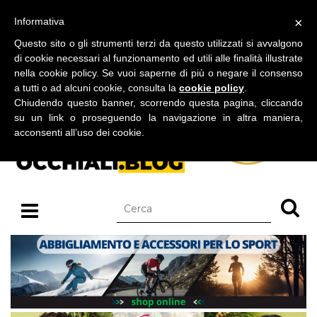
BLOG SU OCCHIALI DA SOLE E OCCHIALI DA VISTA
×
Informativa
domenica 09 agosto 2026
Questo sito o gli strumenti terzi da questo utilizzati si avvalgono
di cookie necessari al funzionamento ed utili alle finalità illustrate
nella cookie policy. Se vuoi saperne di più o negare il consenso
a tutti o ad alcuni cookie, consulta la
cookie policy
.
Chiudendo questo banner, scorrendo questa pagina, cliccando
su un link o proseguendo la navigazione in altra maniera,
acconsenti all’uso dei cookie.