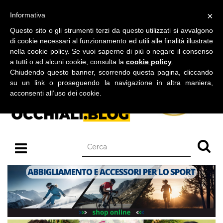
BLOG SU OCCHIALI DA SOLE E OCCHIALI DA VISTA
×
Informativa
giovedì 06 agosto 2026
Questo sito o gli strumenti terzi da questo utilizzati si avvalgono
di cookie necessari al funzionamento ed utili alle finalità illustrate
nella cookie policy. Se vuoi saperne di più o negare il consenso
a tutti o ad alcuni cookie, consulta la
cookie policy
.
Chiudendo questo banner, scorrendo questa pagina, cliccando
su un link o proseguendo la navigazione in altra maniera,
acconsenti all’uso dei cookie.