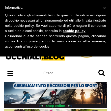
BLOG SU OCCHIALI DA SOLE E OCCHIALI DA VISTA
×
Informativa
venerdì 07 agosto 2026
Questo sito o gli strumenti terzi da questo utilizzati si avvalgono
di cookie necessari al funzionamento ed utili alle finalità illustrate
nella cookie policy. Se vuoi saperne di più o negare il consenso
a tutti o ad alcuni cookie, consulta la
cookie policy
.
Chiudendo questo banner, scorrendo questa pagina, cliccando
su un link o proseguendo la navigazione in altra maniera,
acconsenti all’uso dei cookie.