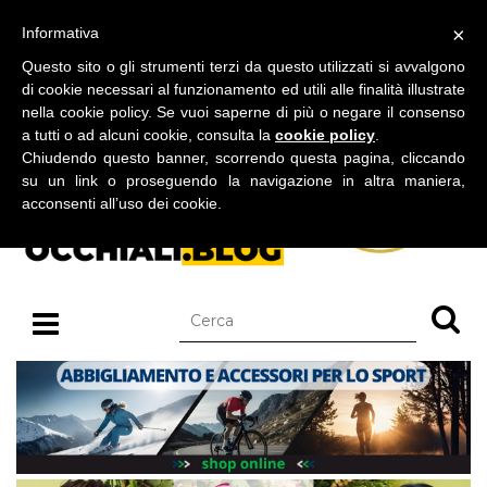
BLOG SU OCCHIALI DA SOLE E OCCHIALI DA VISTA
×
Informativa
sabato 08 agosto 2026
Questo sito o gli strumenti terzi da questo utilizzati si avvalgono
di cookie necessari al funzionamento ed utili alle finalità illustrate
nella cookie policy. Se vuoi saperne di più o negare il consenso
a tutti o ad alcuni cookie, consulta la
cookie policy
.
Chiudendo questo banner, scorrendo questa pagina, cliccando
su un link o proseguendo la navigazione in altra maniera,
acconsenti all’uso dei cookie.