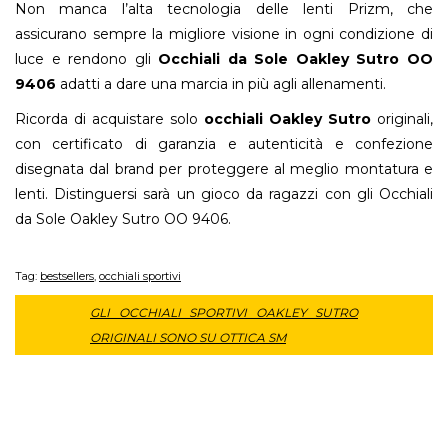
Non manca l’alta tecnologia delle lenti Prizm, che
assicurano sempre la migliore visione in ogni condizione di
luce e rendono gli
Occhiali da Sole Oakley Sutro OO
9406
adatti a dare una marcia in più agli allenamenti.
Ricorda di acquistare solo
occhiali Oakley Sutro
originali,
con certificato di garanzia e autenticità e confezione
disegnata dal brand per proteggere al meglio montatura e
lenti. Distinguersi sarà un gioco da ragazzi con gli Occhiali
da Sole Oakley Sutro OO 9406.
Tag:
bestsellers
,
occhiali sportivi
GLI OCCHIALI SPORTIVI OAKLEY SUTRO
ORIGINALI SONO SU OTTICA SM