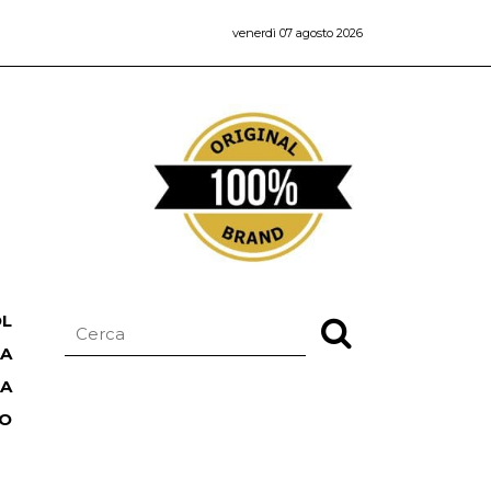
venerdì 07 agosto 2026
OL
NA
TA
RO