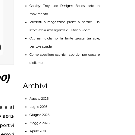
Oakley Troy Lee Designs Series: arte in
movimento
Prodotti a magazzino pronti a partire – la
scorciatoia intelligente di Titano Sport
Occhiali ciclismo: la lente giusta tra sole,
vento e strada
Come scegliere occhiali sportivi per corsa e
ciclismo
0)
Archivi
Agosto 2026
a e al
Luglio 2026
Giugno 2026
O 9013
Maggio 2026
ortivi
Aprile 2026
cessori