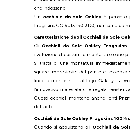
che indossano.
Un
occhiale da sole Oakley
è pensato pe
Frogskins OO 9013 (9013D0) non sono da m
Caratteristiche degli Occhiali da Sole O
Gli
Occhiali da Sole Oakley Frogskins
rivoluzione di costumi e mentalità e sono pro
Si tratta di una montatura immediatamente
square impreziosito dal ponte è l’essenza d
linee armoniose e dal logo Oakley. La
mo
l’innovativo materiale che regala resisten
Questi occhiali montano anche lenti Prizm 
dettaglio.
Occhiali da Sole Oakley Frogskins 100% o
Quando si acquistano gli
Occhiali da So