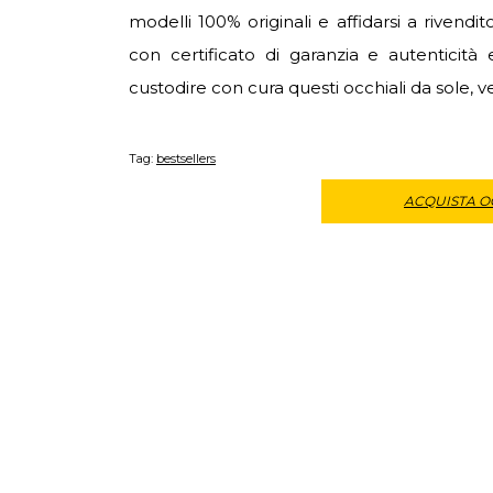
modelli 100% originali e affidarsi a riven
con certificato di garanzia e autenticit
custodire con cura questi occhiali da sole, v
Tag:
bestsellers
ACQUISTA OC