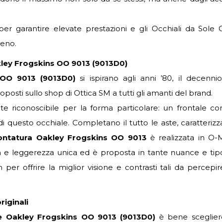
r garantire elevate prestazioni e gli Occhiali da Sole 
eno.
akley Frogskins OO 9013 (9013D0)
 OO 9013 (9013D0)
si ispirano agli anni ’80, il decennio
posti sullo shop di Ottica SM a tutti gli amanti del brand.
 riconoscibile per la forma particolare: un frontale con
i questo occhiale. Completano il tutto le aste, caratteriz
ntatura Oakley Frogskins OO 9013
è realizzata in O-M
za e leggerezza unica ed è proposta in tante nuance e tipo
per offrire la miglior visione e contrasti tali da percepir
riginali
le Oakley Frogskins OO 9013 (9013D0)
è bene sceglier