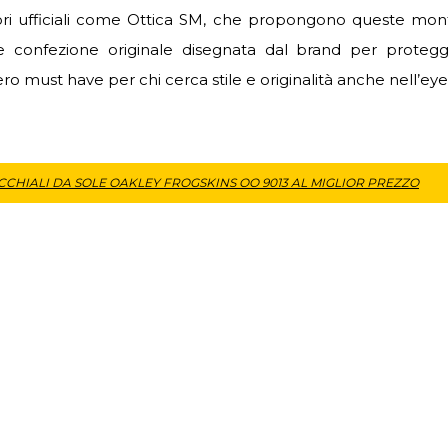
ditori ufficiali come Ottica SM, che propongono queste mon
à e confezione originale disegnata dal brand per proteg
ero must have per chi cerca stile e originalità anche nell’ey
CHIALI DA SOLE OAKLEY FROGSKINS OO 9013 AL MIGLIOR PREZZO