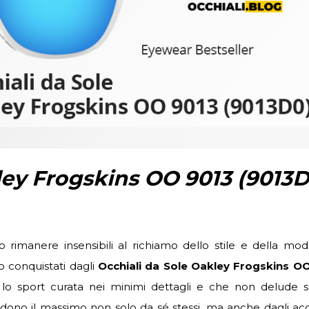
ley Frogskins OO 9013 (9013D
rimanere insensibili al richiamo dello stile e della mod
 conquistati dagli
Occhiali da Sole Oakley Frogskins O
lo sport curata nei minimi dettagli e che non delude sp
endono il massimo non solo da sé stessi, ma anche dagli ac