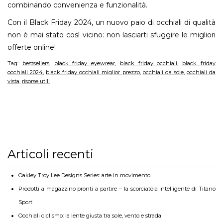
combinando convenienza e funzionalità.
Con il Black Friday 2024, un nuovo paio di occhiali di qualità
non è mai stato così vicino: non lasciarti sfuggire le migliori
offerte online!
Tag:
bestsellers
,
black friday eyewrear
,
black friday occhiali
,
black friday
occhiali 2024
,
black friday occhiali miglior prezzo
,
occhiali da sole
,
occhiali da
vista
,
risorse utili
Articoli recenti
Oakley Troy Lee Designs Series: arte in movimento
Prodotti a magazzino pronti a partire – la scorciatoia intelligente di Titano
Sport
Occhiali ciclismo: la lente giusta tra sole, vento e strada