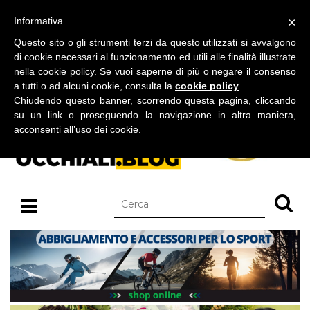
BLOG SU OCCHIALI DA SOLE E OCCHIALI DA VISTA
×
Informativa
giovedì 06 agosto 2026
Questo sito o gli strumenti terzi da questo utilizzati si avvalgono
di cookie necessari al funzionamento ed utili alle finalità illustrate
nella cookie policy. Se vuoi saperne di più o negare il consenso
a tutti o ad alcuni cookie, consulta la
cookie policy
.
Chiudendo questo banner, scorrendo questa pagina, cliccando
su un link o proseguendo la navigazione in altra maniera,
acconsenti all’uso dei cookie.