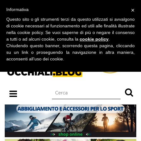
BLOG SU OCCHIALI DA SOLE E OCCHIALI DA VISTA
×
Informativa
sabato 08 agosto 2026
Questo sito o gli strumenti terzi da questo utilizzati si avvalgono
di cookie necessari al funzionamento ed utili alle finalità illustrate
nella cookie policy. Se vuoi saperne di più o negare il consenso
a tutti o ad alcuni cookie, consulta la
cookie policy
.
Chiudendo questo banner, scorrendo questa pagina, cliccando
su un link o proseguendo la navigazione in altra maniera,
acconsenti all’uso dei cookie.