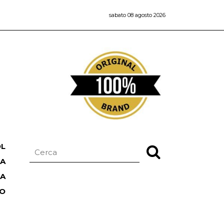
sabato 08 agosto 2026
OL
NA
TA
RO