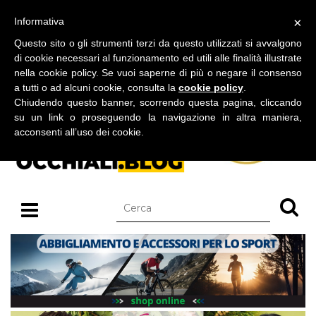
BLOG SU OCCHIALI DA SOLE E OCCHIALI DA VISTA
×
Informativa
giovedì 06 agosto 2026
Questo sito o gli strumenti terzi da questo utilizzati si avvalgono
di cookie necessari al funzionamento ed utili alle finalità illustrate
nella cookie policy. Se vuoi saperne di più o negare il consenso
a tutti o ad alcuni cookie, consulta la
cookie policy
.
Chiudendo questo banner, scorrendo questa pagina, cliccando
su un link o proseguendo la navigazione in altra maniera,
acconsenti all’uso dei cookie.