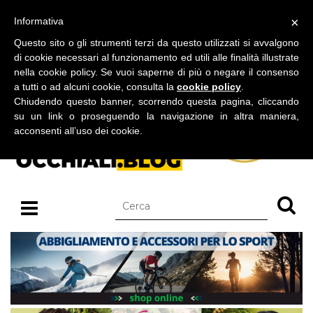
BLOG SU OCCHIALI DA SOLE E OCCHIALI DA VISTA
×
Informativa
sabato 08 agosto 2026
Questo sito o gli strumenti terzi da questo utilizzati si avvalgono
di cookie necessari al funzionamento ed utili alle finalità illustrate
nella cookie policy. Se vuoi saperne di più o negare il consenso
a tutti o ad alcuni cookie, consulta la
cookie policy
.
Chiudendo questo banner, scorrendo questa pagina, cliccando
su un link o proseguendo la navigazione in altra maniera,
acconsenti all’uso dei cookie.