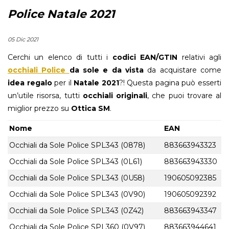
Police Natale 2021
05 Dic 2021
Cerchi un elenco di tutti i
codici EAN/GTIN
relativi agli
occhiali Police
da sole e da vista
da acquistare come
idea regalo
per il
Natale 2021
?! Questa pagina può esserti
un’utile risorsa, tutti
occhiali originali
, che puoi trovare al
miglior prezzo su
Ottica SM
.
Nome
EAN
Occhiali da Sole Police SPL343 (0878)
883663943323
Occhiali da Sole Police SPL343 (0L61)
883663943330
Occhiali da Sole Police SPL343 (0U58)
190605092385
Occhiali da Sole Police SPL343 (0V90)
190605092392
Occhiali da Sole Police SPL343 (0Z42)
883663943347
Occhiali da Sole Police SPL360 (0V97)
883663944641