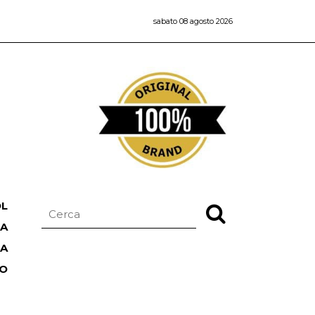
sabato 08 agosto 2026
OL
NA
TA
RO