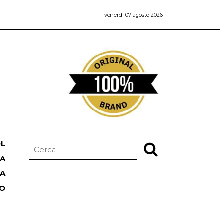
venerdì 07 agosto 2026
OL
NA
TA
RO