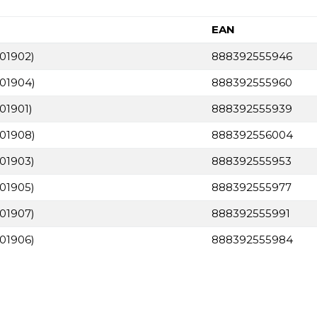
EAN
901902)
888392555946
901904)
888392555960
01901)
888392555939
901908)
888392556004
901903)
888392555953
901905)
888392555977
901907)
888392555991
901906)
888392555984