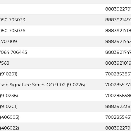
888392279
7050 705033
888392149
7050 705036
888392171
 707109
888392174
 7064 706445
888392174
7568
8883921819
(910201)
700285385
lson Signature Series OO 9102 (910226)
700285577
(910236)
700285658
(9102C1)
888392238
 (406003)
700285545
 (406022)
888392279