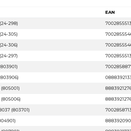
EAN
(24-298)
7002855513
(24-305)
700285554
(24-306)
700285554
(24-297)
700285551
(803901)
700285887
(803906)
088839213
 (805001)
888392127
 (805006)
888392127
 8037 (803701)
700285871
804901)
888392090