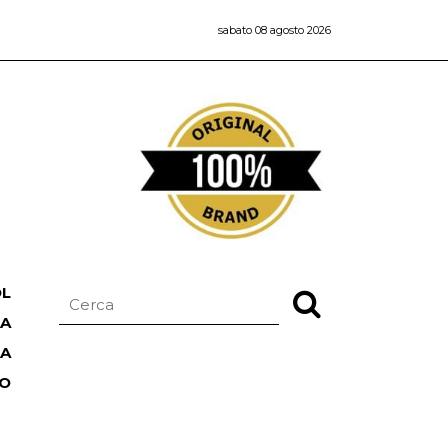
sabato 08 agosto 2026
OL
NA
TA
RO