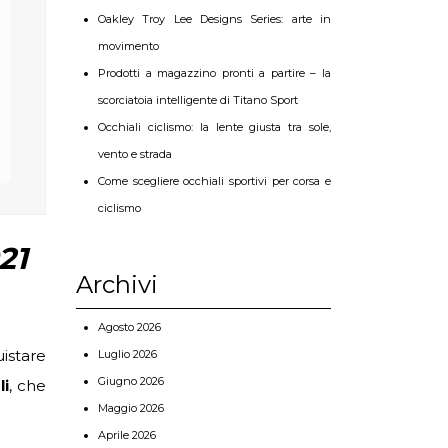
Oakley Troy Lee Designs Series: arte in
movimento
Prodotti a magazzino pronti a partire – la
scorciatoia intelligente di Titano Sport
Occhiali ciclismo: la lente giusta tra sole,
vento e strada
Come scegliere occhiali sportivi per corsa e
ciclismo
21
Archivi
Agosto 2026
istare
Luglio 2026
Giugno 2026
li
, che
Maggio 2026
Aprile 2026