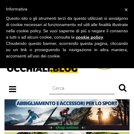
BLOG SU OCCHIALI DA SOLE E OCCHIALI DA VISTA
×
Informativa
lunedì 10 agosto 2026
Questo sito o gli strumenti terzi da questo utilizzati si avvalgono
di cookie necessari al funzionamento ed utili alle finalità illustrate
nella cookie policy. Se vuoi saperne di più o negare il consenso
a tutti o ad alcuni cookie, consulta la
cookie policy
.
Chiudendo questo banner, scorrendo questa pagina, cliccando
su un link o proseguendo la navigazione in altra maniera,
acconsenti all’uso dei cookie.