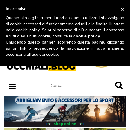
BLOG SU OCCHIALI DA SOLE E OCCHIALI DA VISTA
×
Informativa
domenica 09 agosto 2026
Questo sito o gli strumenti terzi da questo utilizzati si avvalgono
di cookie necessari al funzionamento ed utili alle finalità illustrate
nella cookie policy. Se vuoi saperne di più o negare il consenso
a tutti o ad alcuni cookie, consulta la
cookie policy
.
Chiudendo questo banner, scorrendo questa pagina, cliccando
su un link o proseguendo la navigazione in altra maniera,
acconsenti all’uso dei cookie.