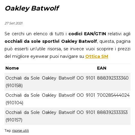
Oakley Batwolf
27 Set 2021
Se cerchi un elenco di tutti i
codici EAN/GTIN
relativi agli
occhiali da sole sportivi Oakley Batwolf
, questa, pagina
può esserti un’utile risorsa, se invece vuoi scoprire i prezzi
del migliore eyewear puoi navigare su
Ottica SM
Nome
EAN
Occhiali da Sole Oakley Batwolf OO 9101
888392333360
(910158)
Occhiali da Sole Oakley Batwolf OO 9101
700285444024
(910104)
Occhiali da Sole Oakley Batwolf OO 9101
888392333353
(910157)
Tag:
risorse utili