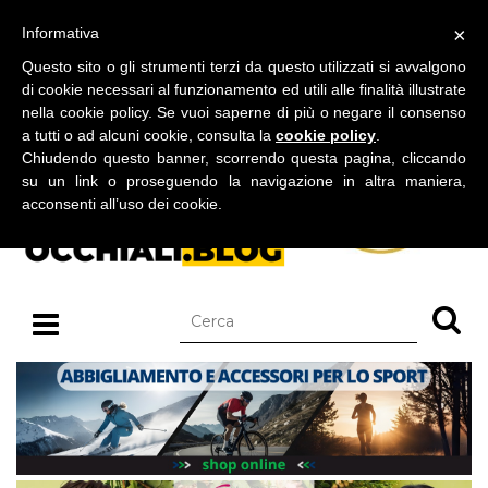
BLOG SU OCCHIALI DA SOLE E OCCHIALI DA VISTA
×
Informativa
lunedì 10 agosto 2026
Questo sito o gli strumenti terzi da questo utilizzati si avvalgono
di cookie necessari al funzionamento ed utili alle finalità illustrate
nella cookie policy. Se vuoi saperne di più o negare il consenso
a tutti o ad alcuni cookie, consulta la
cookie policy
.
Chiudendo questo banner, scorrendo questa pagina, cliccando
su un link o proseguendo la navigazione in altra maniera,
acconsenti all’uso dei cookie.