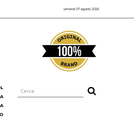
venerdì 07 agosto 2026
OL
NA
TA
RO