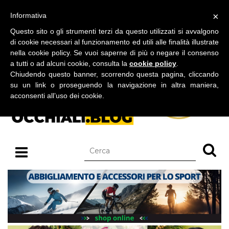
BLOG SU OCCHIALI DA SOLE E OCCHIALI DA VISTA
×
Informativa
giovedì 06 agosto 2026
Questo sito o gli strumenti terzi da questo utilizzati si avvalgono
di cookie necessari al funzionamento ed utili alle finalità illustrate
nella cookie policy. Se vuoi saperne di più o negare il consenso
a tutti o ad alcuni cookie, consulta la
cookie policy
.
Chiudendo questo banner, scorrendo questa pagina, cliccando
su un link o proseguendo la navigazione in altra maniera,
acconsenti all’uso dei cookie.