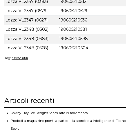
Lozza VL2347 (0383)
190605210512
Lozza VL2347 (0579)
190605210529
Lozza VL2347 (0627)
190605210536
Lozza VL2348 (0302)
190605210581
Lozza VL2348 (0383)
190605210598
Lozza VL2348 (0568)
190605210604
Tag:
risorse utili
Articoli recenti
Oakley Troy Lee Designs Series: arte in movimento
Prodotti a magazzino pronti a partire – la scorciatoia intelligente di Titano
Sport